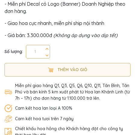
- Miễn phí Decal có Logo (Banner) Doanh Nghiệp theo
đơn hàng.
- Giao hoa cực nhanh, miễn phí ship nội thành
- Giá bán: 3.300.000đ
(Không áp dụng vào dịp tết)
Số lượng:
THÊM VÀO GIỎ
Miễn phí giao hàng Q1, Q3, Q5, Q6, Q10, Q11, Tân Bình, Tân
Phú và bán kính 5 km xuất phát từ Hoa lan Khánh Linh (từ
7h – 17h) cho đơn hàng từ 1.100.000 trở lên.
Cam kết hoa lan loại A 100%
Cam kết hoa tươi trên 7 ngày
Chiết khấu hoa hồng cho Khách hàng đặt cho công ty
thời hạn lâu dài