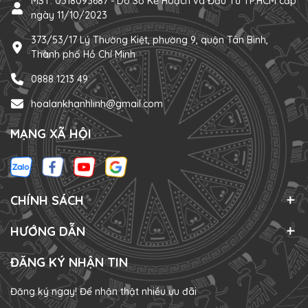
MST: 0318093687 - Do Sở Kế Hoạch và Đầu Tư TP.HCM cấp
ngày 11/10/2023
373/53/17 Lý Thường Kiệt, phường 9, quận Tân Bình,
Thành phố Hồ Chí Minh
0888 1213 49
hoalankhanhlinh@gmail.com
MẠNG XÃ HỘI
CHÍNH SÁCH
HƯỚNG DẪN
ĐĂNG KÝ NHẬN TIN
Đăng ký ngay! Để nhận thật nhiều ưu đãi