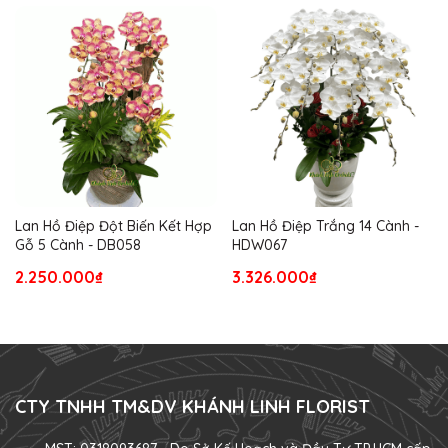
Lan Hồ Điệp Đột Biến Kết Hợp
Lan Hồ Điệp Trắng 14 Cành -
Gỗ 5 Cành - DB058
HDW067
2.250.000₫
3.326.000₫
CTY TNHH TM&DV KHÁNH LINH FLORIST