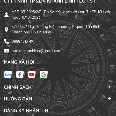
CTY TNHH TM&DV KHÁNH LINH FLORIST
MST: 0318093687 - Do Sở Kế Hoạch và Đầu Tư TP.HCM cấp
ngày 11/10/2023
373/53/17 Lý Thường Kiệt, phường 9, quận Tân Bình,
Thành phố Hồ Chí Minh
0888 1213 49
hoalankhanhlinh@gmail.com
MẠNG XÃ HỘI
CHÍNH SÁCH
HƯỚNG DẪN
ĐĂNG KÝ NHẬN TIN