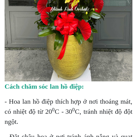
Cách chăm sóc lan hồ điệp:
- Hoa lan hồ điệp thích hợp ở nơi thoáng mát,
0
0
có nhiệt độ từ 20
C - 30
C, tránh nhiệt độ đột
ngột.
- Đặt chậu hoa ở nơi tránh ánh nắng và quạt