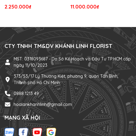
2.250.000₫
11.000.000₫
CTY TNHH TM&DV KHÁNH LINH FLORIST
MST: 0318093687 - Do Sở Kế Hoạch và Đầu Tư TP.HCM cấp
ngày 11/10/2023
373/53/17 Lý Thường Kiệt, phường 9, quận Tân Bình,
Thành phố Hồ Chí Minh
0888 1213 49
hoalankhanhlinh@gmail.com
MẠNG XÃ HỘI