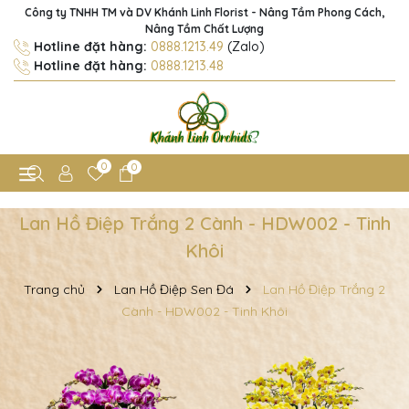
Công ty TNHH TM và DV Khánh Linh Florist - Nâng Tầm Phong Cách,
Nâng Tầm Chất Lượng
Hotline đặt hàng:
0888.1213.49
(Zalo)
Hotline đặt hàng:
0888.1213.48
0
0
Lan Hồ Điệp Trắng 2 Cành - HDW002 - Tinh
Khôi
Trang chủ
Lan Hồ Điệp Sen Đá
Lan Hồ Điệp Trắng 2
Cành - HDW002 - Tinh Khôi