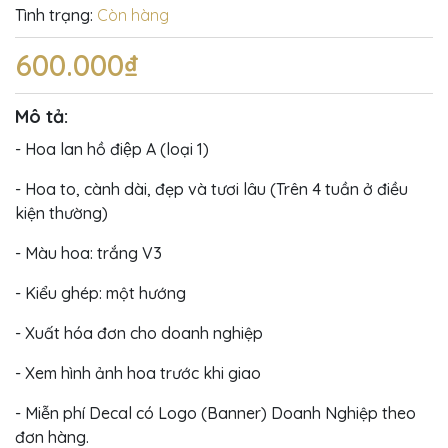
Tình trạng:
Còn hàng
600.000₫
Mô tả:
- Hoa lan hồ điệp A (loại 1)
- Hoa to, cành dài, đẹp và tươi lâu (Trên 4 tuần ở điều
kiện thường)
- Màu hoa: trắng V3
- Kiểu ghép: một hướng
- Xuất hóa đơn cho doanh nghiệp
- Xem hình ảnh hoa trước khi giao
- Miễn phí Decal có Logo (Banner) Doanh Nghiệp theo
đơn hàng.