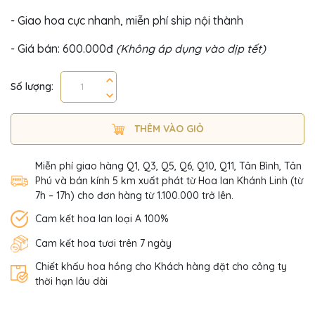
- Giao hoa cực nhanh, miễn phí ship nội thành
- Giá bán: 600.000đ
(Không áp dụng vào dịp tết)
Số lượng:
THÊM VÀO GIỎ
Miễn phí giao hàng Q1, Q3, Q5, Q6, Q10, Q11, Tân Bình, Tân
Phú và bán kính 5 km xuất phát từ Hoa lan Khánh Linh (từ
7h – 17h) cho đơn hàng từ 1.100.000 trở lên.
Cam kết hoa lan loại A 100%
Cam kết hoa tươi trên 7 ngày
Chiết khấu hoa hồng cho Khách hàng đặt cho công ty
thời hạn lâu dài