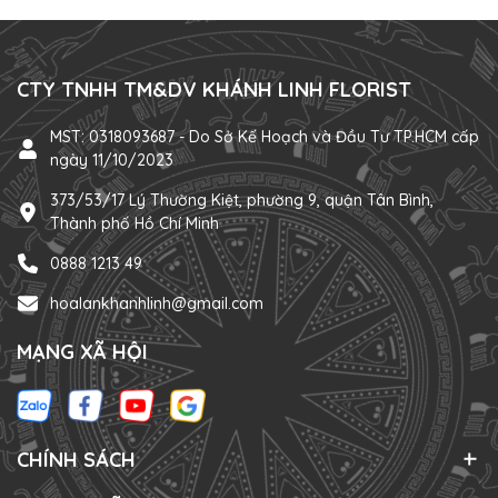
CTY TNHH TM&DV KHÁNH LINH FLORIST
MST: 0318093687 - Do Sở Kế Hoạch và Đầu Tư TP.HCM cấp
ngày 11/10/2023
373/53/17 Lý Thường Kiệt, phường 9, quận Tân Bình,
Thành phố Hồ Chí Minh
0888 1213 49
hoalankhanhlinh@gmail.com
MẠNG XÃ HỘI
CHÍNH SÁCH