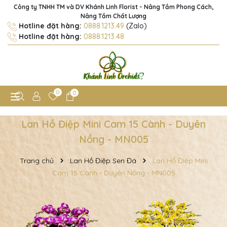
Công ty TNHH TM và DV Khánh Linh Florist - Nâng Tầm Phong Cách,
Nâng Tầm Chất Lượng
Hotline đặt hàng:
0888.1213.49
(Zalo)
Hotline đặt hàng:
0888.1213.48
0
0
Lan Hồ Điệp Mini Cam 15 Cành - Duyên
Nồng - MN005
Trang chủ
Lan Hồ Điệp Sen Đá
Lan Hồ Điệp Mini
Cam 15 Cành - Duyên Nồng - MN005