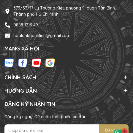
373/53/17 Lý Thường Kiệt, phường 9, quận Tân Bình,
Thành phố Hồ Chí Minh
0888 1213 49
hoalankhanhlinh@gmail.com
MẠNG XÃ HỘI
CHÍNH SÁCH
HƯỚNG DẪN
ĐĂNG KÝ NHẬN TIN
Đăng ký ngay! Để nhận thật nhiều ưu đãi
ĐĂNG KÝ