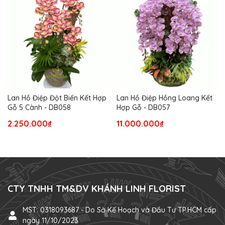
Lan Hồ Điệp Đột Biến Kết Hợp
Lan Hồ Điệp Hồng Loang Kết
Gỗ 5 Cành - DB058
Hợp Gỗ - DB057
2.250.000₫
11.000.000₫
CTY TNHH TM&DV KHÁNH LINH FLORIST
MST: 0318093687 - Do Sở Kế Hoạch và Đầu Tư TP.HCM cấp
ngày 11/10/2023