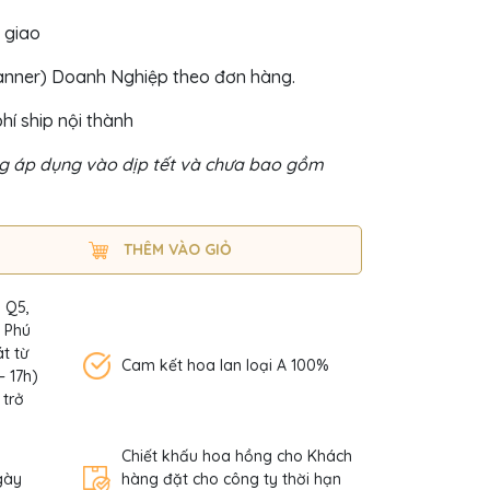
 giao
Banner) Doanh Nghiệp theo đơn hàng.
hí ship nội thành
 áp dụng vào dịp tết và chưa bao gồm
THÊM VÀO GIỎ
, Q5,
n Phú
t từ
Cam kết hoa lan loại A 100%
– 17h)
 trở
Chiết khấu hoa hồng cho Khách
gày
hàng đặt cho công ty thời hạn