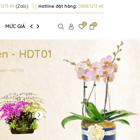
1213.49
(Zalo)
Hotline đặt hàng:
0888.1213.48
0
0
MỨC GIÁ
GIỚI THIỆU
ên - HDT01
iên - HDT01