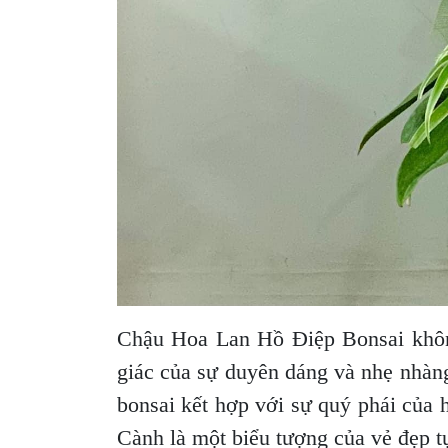
Chậu Hoa Lan Hồ Điệp Bonsai không
giác của sự duyên dáng và nhẹ nhàn
bonsai kết hợp với sự quý phái của
Cành là một biểu tượng của vẻ đẹp tự 