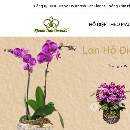
Công ty TNHH TM và DV Khánh Linh Florist - Nâng Tầm 
HỒ ĐIỆP THEO MÀ
Lan Hồ Đi
Trang chủ