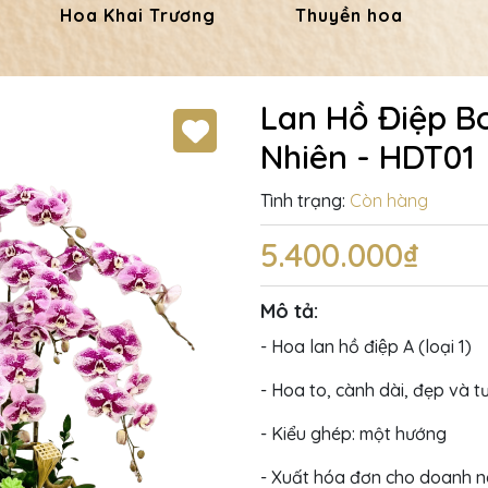
Hoa Khai Trương
Thuyền hoa
Lan Hồ Điệp Bo
Nhiên - HDT01
Tình trạng:
Còn hàng
5.400.000₫
Mô tả:
- Hoa lan hồ điệp A (loại 1)
- Hoa to, cành dài, đẹp và t
- Kiểu ghép: một hướng
- Xuất hóa đơn cho doanh 