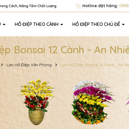
Hotline đặt hàng:
0888.
Phong Cách, Nâng Tầm Chất Lượng
U
HỒ ĐIỆP THEO CÀNH
HỒ ĐIỆP THEO CHỦ ĐỀ
ệp Bonsai 12 Cành - An Nhi
Lan Hồ Điệp Văn Phòng
Lan Hồ Điệp Bonsai 12 Cành - An Nh