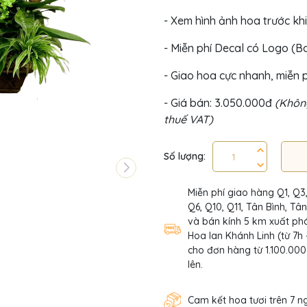
- Xem hình ảnh hoa trước khi
- Miễn phí Decal có Logo (
- Giao hoa cực nhanh, miễn p
- Giá bán: 3.050.000đ
(Không
thuế VAT)
Số lượng:
Miễn phí giao hàng Q1, Q3
Q6, Q10, Q11, Tân Bình, Tâ
và bán kính 5 km xuất phá
Hoa lan Khánh Linh (từ 7h 
cho đơn hàng từ 1.100.000
lên.
Cam kết hoa tươi trên 7 n