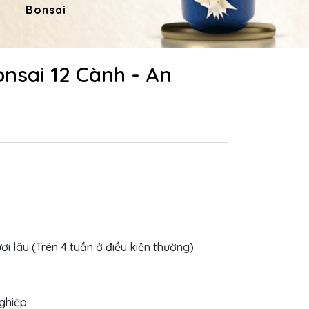
Bonsai
Hoa Dâng Phật
Hoa
nsai 12 Cành - An
ươi lâu (Trên 4 tuần ở điều kiện thường)
nghiệp