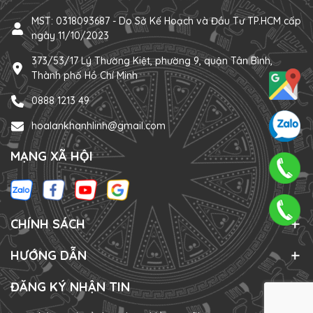
MST: 0318093687 - Do Sở Kế Hoạch và Đầu Tư TP.HCM cấp
ngày 11/10/2023
373/53/17 Lý Thường Kiệt, phường 9, quận Tân Bình,
Thành phố Hồ Chí Minh
0888 1213 49
hoalankhanhlinh@gmail.com
MẠNG XÃ HỘI
CHÍNH SÁCH
HƯỚNG DẪN
ĐĂNG KÝ NHẬN TIN