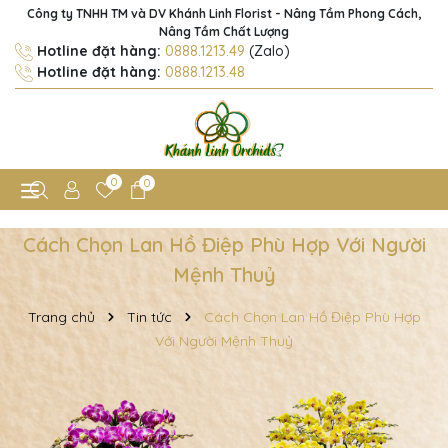
Công ty TNHH TM và DV Khánh Linh Florist - Nâng Tầm Phong Cách,
Nâng Tầm Chất Lượng
Hotline đặt hàng:
0888.1213.49
(Zalo)
Hotline đặt hàng:
0888.1213.48
0
0
Cách Chọn Lan Hồ Điệp Phù Hợp Với Người
Mệnh Thuỷ
Trang chủ
Tin tức
Cách Chọn Lan Hồ Điệp Phù Hợp
Với Người Mệnh Thuỷ