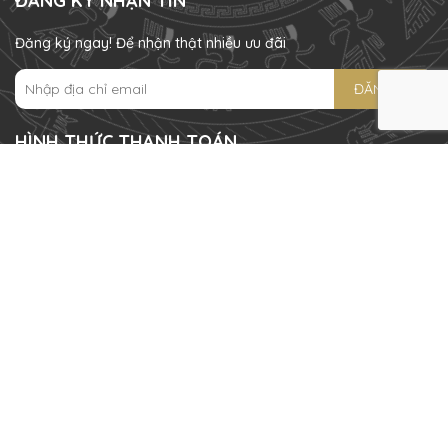
ĐĂNG KÝ NHẬN TIN
Đăng ký ngay! Để nhận thật nhiều ưu đãi
ĐĂNG KÝ
HÌNH THỨC THANH TOÁN
Bản quyền thuộc về
Khánh Linh Orchids
.
Cung cấp bởi
Sapo
Tìm kiếm
Giới thiệu