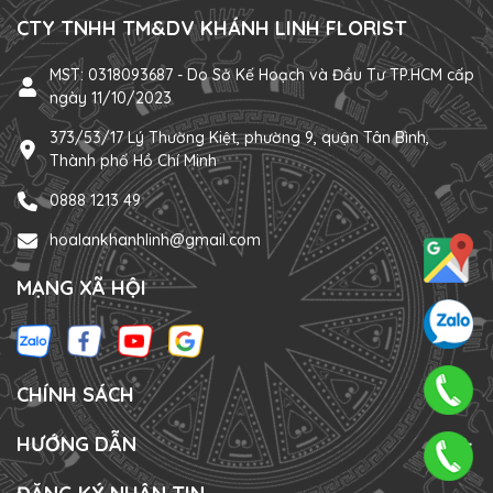
CTY TNHH TM&DV KHÁNH LINH FLORIST
MST: 0318093687 - Do Sở Kế Hoạch và Đầu Tư TP.HCM cấp
ngày 11/10/2023
373/53/17 Lý Thường Kiệt, phường 9, quận Tân Bình,
Thành phố Hồ Chí Minh
0888 1213 49
hoalankhanhlinh@gmail.com
MẠNG XÃ HỘI
CHÍNH SÁCH
HƯỚNG DẪN