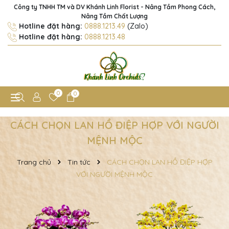
Công ty TNHH TM và DV Khánh Linh Florist - Nâng Tầm Phong Cách,
Nâng Tầm Chất Lượng
Hotline đặt hàng:
0888.1213.49
(Zalo)
Hotline đặt hàng:
0888.1213.48
0
0
CÁCH CHỌN LAN HỒ ĐIỆP HỢP VỚI NGƯỜI
MỆNH MỘC
Trang chủ
Tin tức
CÁCH CHỌN LAN HỒ ĐIỆP HỢP
VỚI NGƯỜI MỆNH MỘC